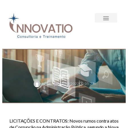
CAPACITAÇÃO ONLINE
N° 1
ADMIN
29/09/2022
05:27
LICITAÇÕES E CONTRATOS: Novos rumos contra atos
de Corrupção na Administração Pública, segundo a Nova