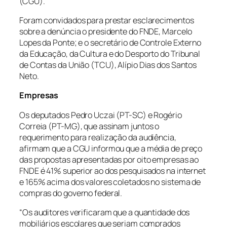
(CGU).
Foram convidados para prestar esclarecimentos
sobre a denúncia o presidente do FNDE, Marcelo
Lopes da Ponte; e o secretário de Controle Externo
da Educação, da Cultura e do Desporto do Tribunal
de Contas da União (TCU), Alípio Dias dos Santos
Neto.
Empresas
Os deputados Pedro Uczai (PT-SC) e Rogério
Correia (PT-MG), que assinam juntos o
requerimento para realização da audiência,
afirmam que a CGU informou que a média de preço
das propostas apresentadas por oito empresas ao
FNDE é 41% superior ao dos pesquisados na internet
e 165% acima dos valores coletados no sistema de
compras do governo federal.
“Os auditores verificaram que a quantidade dos
mobiliários escolares que seriam comprados