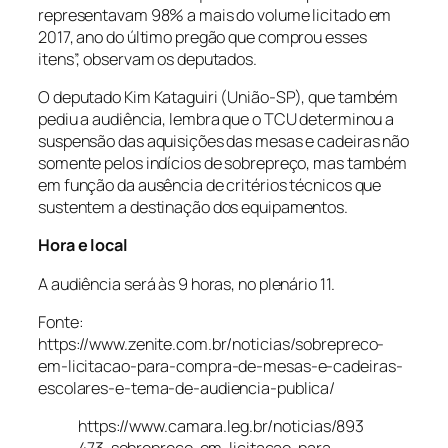
representavam 98% a mais do volume licitado em
2017, ano do último pregão que comprou esses
itens”, observam os deputados.
O deputado Kim Kataguiri (União-SP), que também
pediu a audiência, lembra que o TCU determinou a
suspensão das aquisições das mesas e cadeiras não
somente pelos indícios de sobrepreço, mas também
em função da ausência de critérios técnicos que
sustentem a destinação dos equipamentos.
Hora e local
A audiência será às 9 horas, no plenário 11.
Fonte:
https://www.zenite.com.br/noticias/sobrepreco-
em-licitacao-para-compra-de-mesas-e-cadeiras-
escolares-e-tema-de-audiencia-publica/
https://www.camara.leg.br/noticias/893